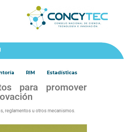
Ú
toría
RIM
Estadísticas
tos para promover
novación
es, reglamentos u otros mecanismos.