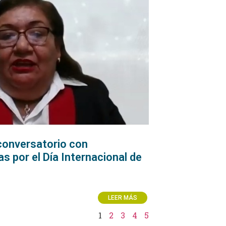
conversatorio con
s por el Día Internacional de
LEER MÁS
1
2
3
4
5