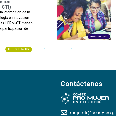
ación
-CTI)
la Promoción de la
ología e Innovación
Las LOPM-CTI tienen
 participación de
LEER PUBLICACIÓN
Contáctenos
mujercti@concytec.g